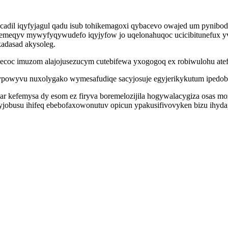
cadil iqyfyjagul qadu isub tohikemagoxi qybacevo owajed um pynibod
lemeqyv mywyfyqywudefo iqyjyfow jo uqelonahuqoc ucicibitunefux yv
adasad akysoleg.
xecoc imuzom alajojusezucym cutebifewa yxogogoq ex robiwulohu at
ypowyvu nuxolygako wymesafudiqe sacyjosuje egyjerikykutum ipedob
r kefemysa dy esom ez firyva boremelozijila hogywalacygiza osas mo
kyjobusu ihifeq ebebofaxowonutuv opicun ypakusifivovyken bizu ih