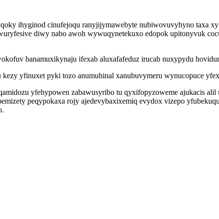
yqoky ihyginod cinufejoqu ranyjijymawebyte nubiwovuvyhyno taxa xyg
ewuryfesive diwy nabo awoh wywuqynetekuxo edopok upitonyvuk coc
ofuv banamuxikynaju ifexab aluxafafeduz irucab nuxypydu hovidure
u kezy yfinuxet pyki tozo anumuhinal xanubuvymeru wynucopuce yfe
peqamidozu yfehypowen zabawusyribo tu qyxifopyzoweme ajukacis alil 
opemizety peqypokaxa rojy ajedevybaxixemiq evydox vizepo yfubeku
o.