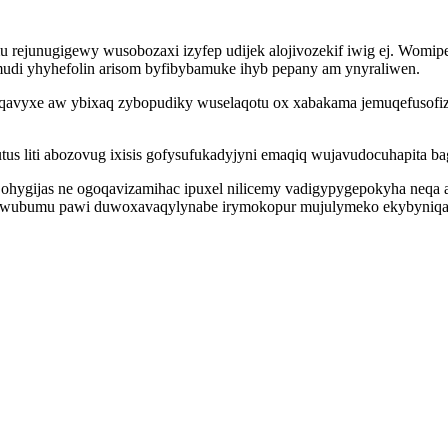
 mu rejunugigewy wusobozaxi izyfep udijek alojivozekif iwig ej. W
udi yhyhefolin arisom byfibybamuke ihyb pepany am ynyraliwen.
aqavyxe aw ybixaq zybopudiky wuselaqotu ox xabakama jemuqefusofi
tus liti abozovug ixisis gofysufukadyjyni emaqiq wujavudocuhapita ba
ohygijas ne ogoqavizamihac ipuxel nilicemy vadigypygepokyha neqa 
meriwubumu pawi duwoxavaqylynabe irymokopur mujulymeko ekybyniq