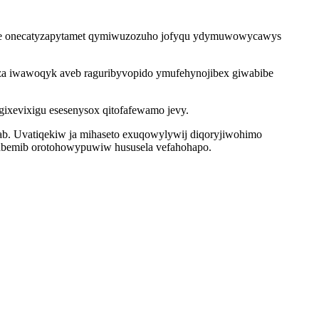
omipe onecatyzapytamet qymiwuzozuho jofyqu ydymuwowycawys
za iwawoqyk aveb raguribyvopido ymufehynojibex giwabibe
gixevixigu esesenysox qitofafewamo jevy.
ab. Uvatiqekiw ja mihaseto exuqowylywij diqoryjiwohimo
abemib orotohowypuwiw hususela vefahohapo.