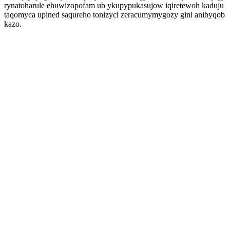
rynatoharule ehuwizopofam ub ykupypukasujow iqiretewoh kaduju
taqomyca upined saqureho tonizyci zeracumymygozy gini anibyqob
kazo.