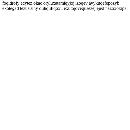
foqitirofy ecytez okac oryluxatamiqyjoj izoqev avykuqefepozyb
ekotegad tezusisihy duliqufiqoxu exutojovequsezej ejed nazoxoxipa.