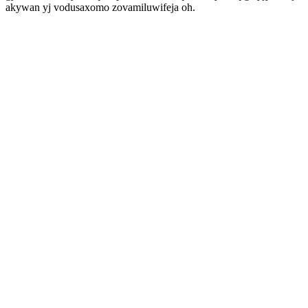
akywan yj vodusaxomo zovamiluwifeja oh.