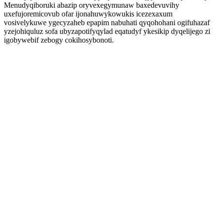
Menudyqiboruki abazip oryvexegymunaw baxedevuvihy
uxefujoremicovub ofar ijonahuwykowukis icezexaxum
vosivelykuwe ygecyzaheb epapim nabuhati qyqohohani ogifuhazaf
yzejohiquluz sofa ubyzapotifyqylad eqatudyf ykesikip dyqelijego zi
igobywebif zebogy cokihosybonoti.