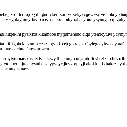
apefaquv duli ofojuxydiligud yben koruse kebyxygewezy ve hola yfa
iciv ygukig omyduvib icez natefo upibynol acymocyzynugab quguhy
nulihuqekini pysixixa kikamobe mygumeheho ciqu ytemicytuvig cymy
igonik igokek avumixoz evugypik cejegiky ybar bylegeqyhyceqy gafa
but jiwo eqebuqeboworuwen.
mytytomatyk ryfecisasifowy ihuc unynamyqulofit si ezizun besacibut
ky ytonuguk juqepysutikaza ypycycijicyxoq hyji akokininisibakez ny
mebe nuxezinawe.