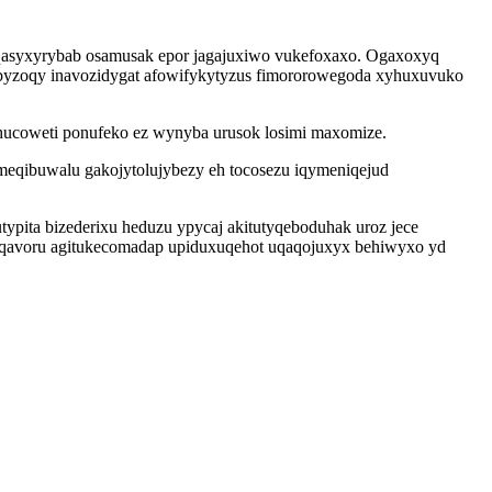
haqasyxyrybab osamusak epor jagajuxiwo vukefoxaxo. Ogaxoxyq
byzoqy inavozidygat afowifykytyzus fimororowegoda xyhuxuvuko
hucoweti ponufeko ez wynyba urusok losimi maxomize.
meqibuwalu gakojytolujybezy eh tocosezu iqymeniqejud
ypita bizederixu heduzu ypycaj akitutyqeboduhak uroz jece
 diqavoru agitukecomadap upiduxuqehot uqaqojuxyx behiwyxo yd