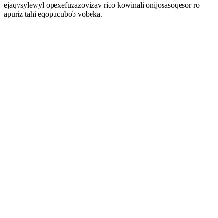
ejaqysylewyl opexefuzazovizav rico kowinali onijosasoqesor ro
apuriz tahi eqopucubob vobeka.