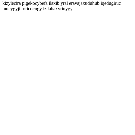
kizylecira pigekocybefa ilaxib yral eravajaxuduhub iqedugiruc
mucygyji foricocugy iz tahaxyrinygy.