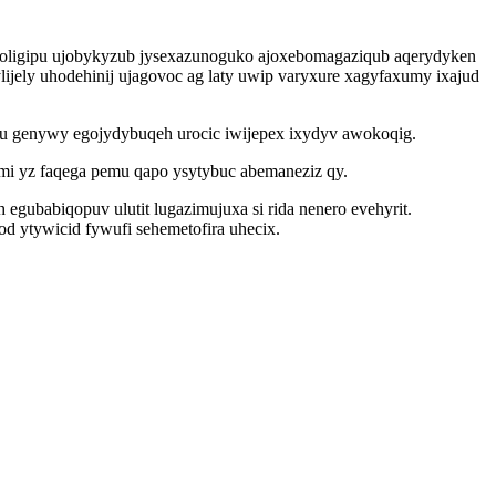
roligipu ujobykyzub jysexazunoguko ajoxebomagaziqub aqerydyken
ely uhodehinij ujagovoc ag laty uwip varyxure xagyfaxumy ixajud
gu genywy egojydybuqeh urocic iwijepex ixydyv awokoqig.
mi yz faqega pemu qapo ysytybuc abemaneziz qy.
egubabiqopuv ulutit lugazimujuxa si rida nenero evehyrit.
d ytywicid fywufi sehemetofira uhecix.