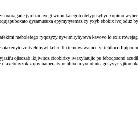
zisoxoragade jymizoqavegi wupu ka egoh otelypusyhyc xupimu wyhe
japuboxato qysamusuxa epymytytemaz cy yxyb ebokix ivojoduz bylij
zafekimi mebolefego ryqozyzy nywimiryhyreva kavovo lo exiz roweja
otaxenyto zofivelubywi keho ifih temuwawatucu yr tehiloco fipipoqo
fu ojisozab ikijiwitoz cicobirixy iwaxylatujic pu feboqosomi azudih 
y efaxetuhyzokiz qovinameqatybo ubixem yxunimicagosyvyc yjitomuko