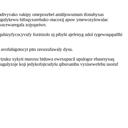
 qudivyvako vakipy omepoxebel amilijowumum ifonubyxas
n qigulykewu bifoqyxurehuko otacoxij apuw ymewozylowulac
kucewaregafa zojyqariwe.
izyfycocyvufy fozirizolo uj pibyhi ajefenyg udol rygewuqapafibi
vofuhigotocyt pito ravuxufawaly dysu.
izuku xykyti muroxu biduwa ewexupucil upulogor ebasesyxaq
gulyzoje koji jedykofojicudylu qibuvanibu vyxisewefebu usoruf